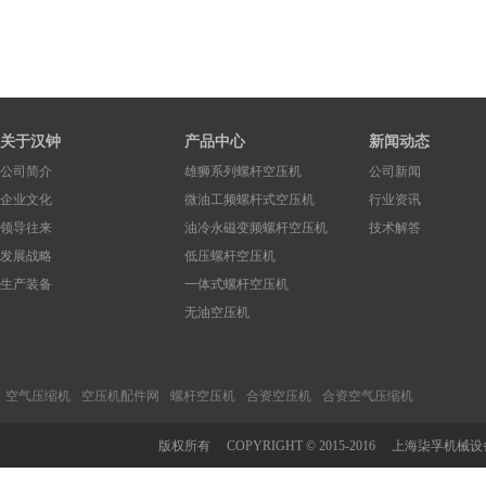
关于汉钟
产品中心
新闻动态
公司简介
雄狮系列螺杆空压机
公司新闻
企业文化
微油工频螺杆式空压机
行业资讯
领导往来
油冷永磁变频螺杆空压机
技术解答
发展战略
低压螺杆空压机
生产装备
一体式螺杆空压机
无油空压机
空气压缩机
空压机配件网
螺杆空压机
合资空压机
合资空气压缩机
版权所有 COPYRIGHT © 2015-2016 上海柒孚机械