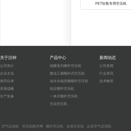
PET吹瓶专用空压机
关于汉钟
产品中心
新闻动态
公司简介
雄狮系列螺杆空压机
公司新闻
企业文化
微油工频螺杆式空压机
行业资讯
领导往来
油冷永磁变频螺杆空压机
技术解答
发展战略
低压螺杆空压机
生产装备
一体式螺杆空压机
无油空压机
空气压缩机
空压机配件网
螺杆空压机
合资空压机
合资空气压缩机